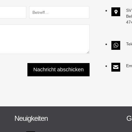
SV
Bel
47
Te
Em
Neuigkeiten
G